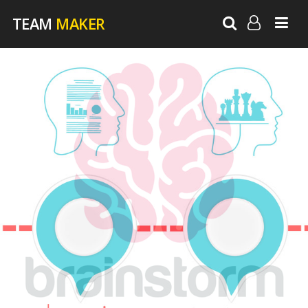
TEAM
MAKER
LOG IN
SIGN UP